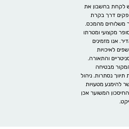
יש לקחת בחשבון את
פקים דרך בקרת
 משלוחים מהמכס.
עניקים ב Make my home הוא סופר מקצועי ומטרתו
ר. אנו מזמינים
פים לאיכויות
ניטריים והתאורה.
המקור מבטיחה
יווך נסתרות. ניהול
ר להימנע מטעויות
החיסכון המשוער אכן
קט.