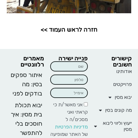
חזרה לראש העמוד >>
קישורים
פנייה ישירה
מאמרים
חשובים
רלוונטיים
אודותינו
איתור ספקים
בסין: מה
פרוייקטים
בודקים לפני
יבוא מסין
יבוא תכולת
אני מאשר/ת כי
מה קונים בסין
קראתי ואני
בית מסין: איך
מסכים/ה ל
חוסכים בלי
ייעוץ וליווי ליבוא
מדיניות הפרטיות
מסין
להתפשר
של האתר שמופיעה